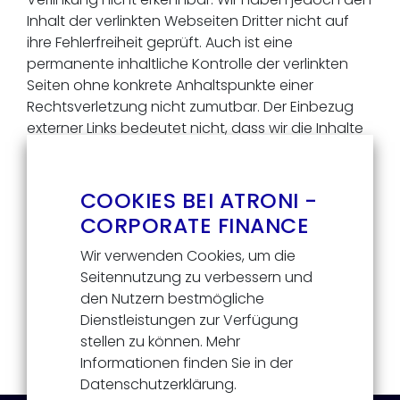
Inhalt der verlinkten Webseiten Dritter nicht auf
ihre Fehlerfreiheit geprüft. Auch ist eine
permanente inhaltliche Kontrolle der verlinkten
Seiten ohne konkrete Anhaltspunkte einer
Rechtsverletzung nicht zumutbar. Der Einbezug
externer Links bedeutet nicht, dass wir die Inhalte
der verlinkten Webseiten billigen. Deshalb
übernehmen wir keine Haftung in Verbindung mit
der Nutzung dieser Links oder dem Verlass auf die
COOKIES BEI ATRONI -
Fehlerfreiheit ihrer aktuellen und zukünftigen
CORPORATE FINANCE
Inhalte. Bei Bekanntwerden von
Wir verwenden Cookies, um die
Rechtsverletzungen wird die Atroni GmbH
Seitennutzung zu verbessern und
Wirtschaftsprüfungsgesellschaft derartige Links
den Nutzern bestmögliche
umgehend entfernen. Wir übernehmen keine
Dienstleistungen zur Verfügung
Verantwortung für die Inhalte externer Webseiten,
stellen zu können. Mehr
die auf unsere Webseite verweisen oder verlinken.
Informationen finden Sie in der
Datenschutzerklärung.