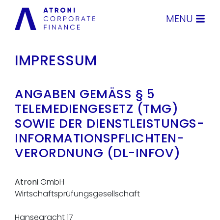
MENU
IMPRESSUM
ANGABEN GEMÄSS § 5 T
ELEMEDIENGESETZ (TMG) S
OWIE DER DIENSTLEISTUNGS-I
NFORMATIONSPFLICHTEN-V
ERORDNUNG (DL-INFOV)
Atroni
GmbH
Wirtschaftsprüfungsgesellschaft
Hansegracht 17